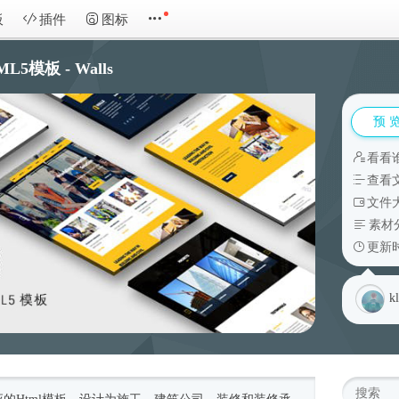
板
插件
图标
模板 - Walls
预 
看看
查看
文件大
素材
更新时
k