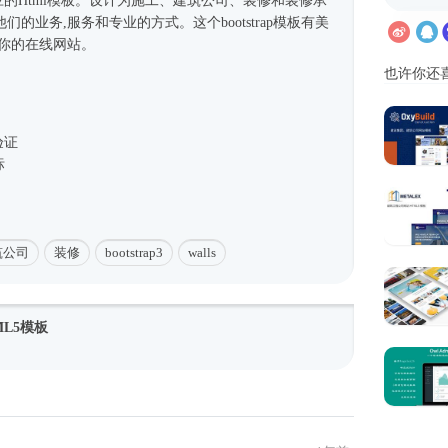
应的
Html模板
。设计为施工、建筑公司、装修和装修承
的业务,服务和专业的方式。这个bootstrap模板有美
合你的在线网站。
也许你还
验证
标
筑公司
装修
bootstrap3
walls
L5模板