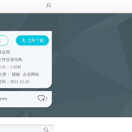
览
立即下载
谁在用
文件目录结构
小：1.65M
分类：
模板
-
企业网站
间：2021-12-25
lywu
7